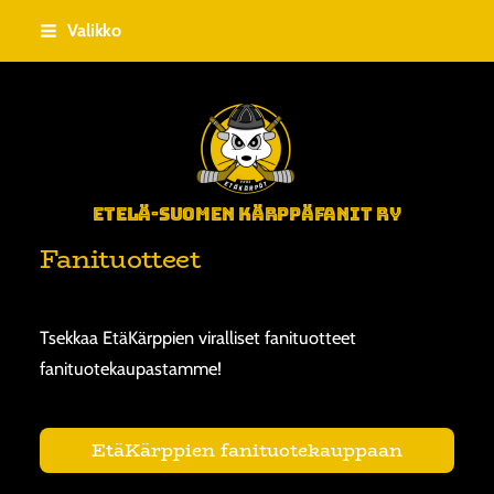
Siirry
Valikko
sivun
sisältöön
Etelä-Suomen Kärppäfanit ry
Fanituotteet
Tsekkaa EtäKärppien viralliset fanituotteet
fanituotekaupastamme!
EtäKärppien fanituotekauppaan