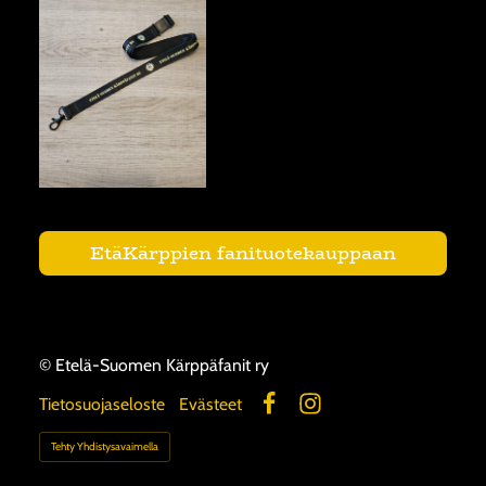
EtäKärppien fanituotekauppaan
©
Etelä-Suomen Kärppäfanit ry
Tietosuojaseloste
Evästeet
Facebook
Instagram
Tehty Yhdistysavaimella