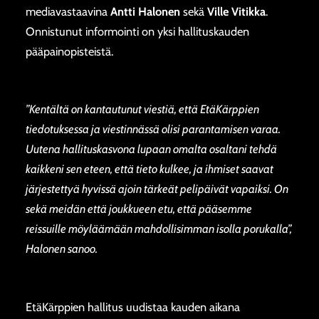
mediavastaavina
Antti Halonen
sekä
Ville Vitikka
.
Onnistunut informointi on yksi hallituskauden
pääpainopisteistä.
”Kentältä on kantautunut viestiä, että EtäKärppien
tiedotuksessa ja viestinnässä olisi parantamisen varaa.
Uutena hallituskasvona lupaan omalta osaltani tehdä
kaikkeni sen eteen, että tieto kulkee, ja ihmiset saavat
järjestettyä hyvissä ajoin tärkeät pelipäivät vapaiksi. On
sekä meidän että joukkueen etu, että pääsemme
reissuille möyläämään mahdollisimman isolla porukalla”,
Halonen sanoo.
EtäKärppien hallitus uudistaa kauden aikana