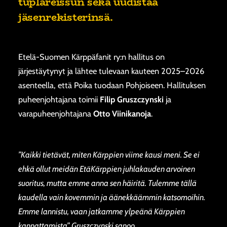
tuplareissun sekä uudistaa
jäsenrekisterinsä.
Etelä-Suomen Kärppäfanit ry:n hallitus on
järjestäytynyt ja lähtee tulevaan kauteen 2025–2026
asenteella, että Poika tuodaan Pohjoiseen. Hallituksen
puheenjohtajana toimii
Filip Gruszczynski
ja
varapuheenjohtajana
Otto Viinikanoja
.
”Kaikki tietävät, miten Kärppien viime kausi meni. Se ei
ehkä ollut meidän EtäKärppien juhlakauden arvoinen
suoritus, mutta emme anna sen häiritä. Tulemme tällä
kaudella vain kovemmin ja äänekkäämmin katsomoihin.
Emme lannistu, vaan jatkamme ylpeänä Kärppien
kannattamista”, Gruszczynski sanoo.