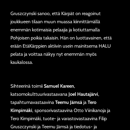
Gruszczynski sanoo, että Kärpät on reagoinut
joukkueen tilaan muun muassa kiinnittämällä
enemmän kotimaisia pelaajia ja kotiuttamalla
Pohjoisen poikia takaisin. Hän on luottavainen, että
erään EtäKärppien aktiivin usein mainitsema HALU
pelata ja voittaa näkyy nyt enemmän myös
kaukalossa.
Sihteerinä toimii
Samuel Kareen
,
katsomokulttuurivastaavana
Joel Hautajärvi
,
tapahtumavastaavina
Teemu Jämsä
ja
Tero
Kimpimäki
, sponsorivastaavina Otto Viinikanoja ja
Tero Kimpimäki, tuote- ja varastovastaavina Filip
Gruszczynski ja Teemu Jämsä ja tiedotus- ja