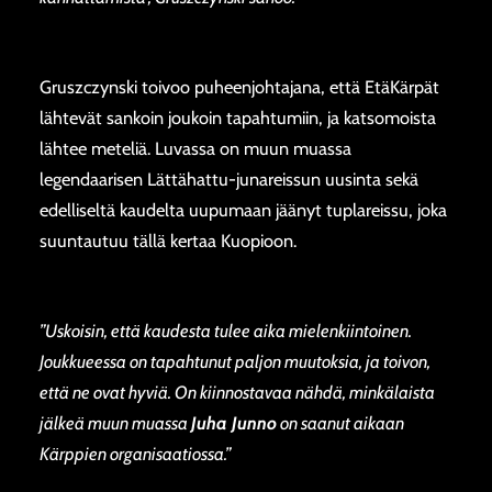
Gruszczynski toivoo puheenjohtajana, että EtäKärpät
lähtevät sankoin joukoin tapahtumiin, ja katsomoista
lähtee meteliä. Luvassa on muun muassa
legendaarisen Lättähattu-junareissun uusinta sekä
edelliseltä kaudelta uupumaan jäänyt tuplareissu, joka
suuntautuu tällä kertaa Kuopioon.
”Uskoisin, että kaudesta tulee aika mielenkiintoinen.
Joukkueessa on tapahtunut paljon muutoksia, ja toivon,
että ne ovat hyviä. On kiinnostavaa nähdä, minkälaista
jälkeä muun muassa
Juha Junno
on saanut aikaan
Kärppien organisaatiossa.”