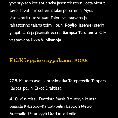
yhdistyksen kotisivut sekä jäsenrekisterin, jotta viestit
tavoittavat ihmiset entistäkin paremmin. Myös
jäsenkortit uudistuvat. Talousvastaavana ja
rahastonhoitajana toimii
Jouni Pöyliö
, jäsenrekisterin
ylläpitäjänä ja jäsensihteerinä
Sampsa Turunen
ja ICT-
vastaavana
Ilkka Viinikanoja
.
EtäKärppien syyskausi 2025
27.9.
Kauden avaus, bussimatka Tampereelle Tappara–
Kärpät-peliin. Etkot Draftissa.
4.10.
Minireissu Draftista Masis Breweryn kautta
bussilla K-Espoo–Kärpät-peliin Espoon Metro
Areenalle. Paluukyyti Draftiin jatkoille.