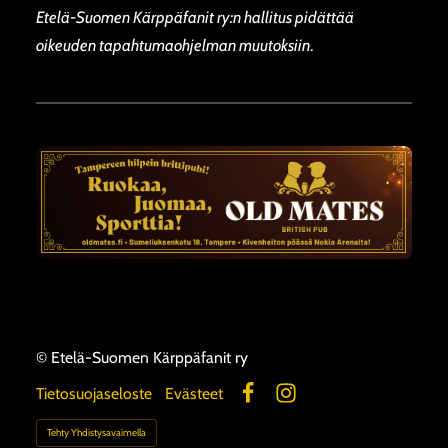
Etelä-Suomen Kärppäfanit ry:n hallitus pidättää
oikeuden tapahtumaohjelman muutoksiin
.
©
Etelä-Suomen Kärppäfanit ry
Tietosuojaseloste
Evästeet
Facebook
Instagram
Tehty Yhdistysavaimella