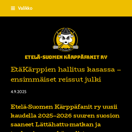
Siirry
Valikko
sivun
sisältöön
Etelä-Suomen Kärppäfanit ry
EtäKärppien hallitus kasassa –
ensimmäiset reissut julki
4.9.2025
Etelä-Suomen Kärppäfanit ry uusii
kaudella 2025–2026 suuren suosion
saaneet Lättähattu-matkan ja