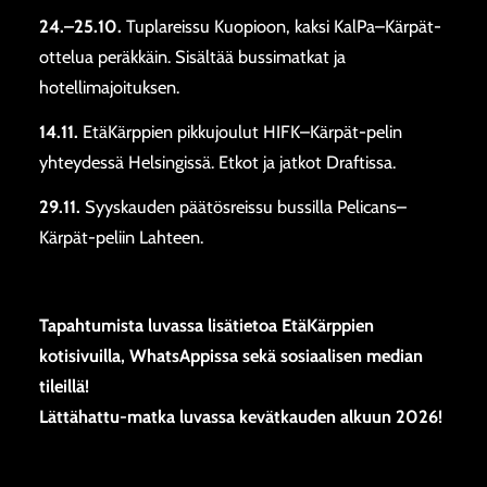
24.–25.10.
Tuplareissu Kuopioon, kaksi KalPa–Kärpät-
ottelua peräkkäin. Sisältää bussimatkat ja
hotellimajoituksen.
14.11.
EtäKärppien pikkujoulut HIFK–Kärpät-pelin
yhteydessä Helsingissä. Etkot ja jatkot Draftissa.
29.11.
Syyskauden päätösreissu bussilla Pelicans–
Kärpät-peliin Lahteen.
Tapahtumista luvassa lisätietoa EtäKärppien
kotisivuilla, WhatsAppissa sekä sosiaalisen median
tileillä!
Lättähattu-matka luvassa kevätkauden alkuun 2026!