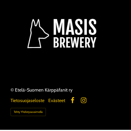
©
Etelä-Suomen Kärppäfanit ry
Tietosuojaseloste
Evästeet
Facebook
Instagram
Tehty Yhdistysavaimella