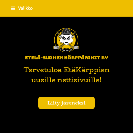
Siirry
Valikko
sivun
sisältöön
Etelä-Suomen Kärppäfanit ry
Tervetuloa EtäKärppien
uusille nettisivuille!
Liity jäseneksi