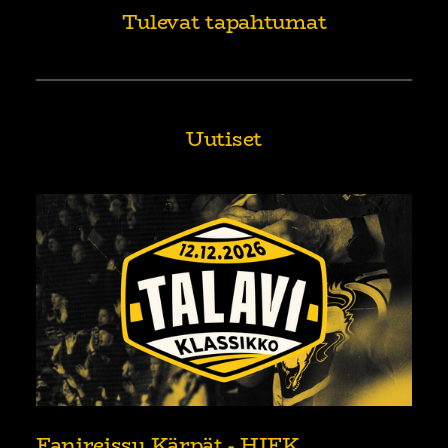
Tulevat tapahtumat
Uutiset
Fanireissu Kärpät - HIFK